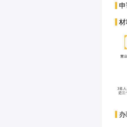
申
材
办