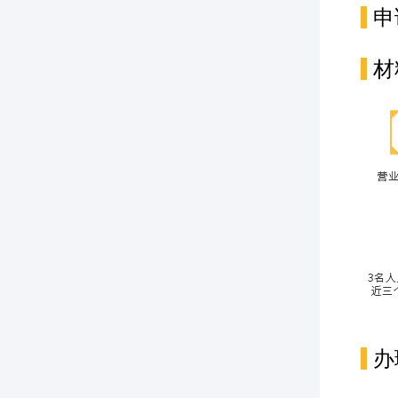
申
材
办